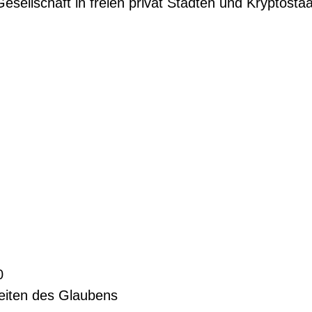
esellschaft in freien privat Städten und Kryptosta
0
eiten des Glaubens